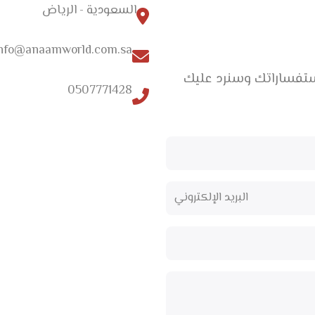
السعودية - الرياض
nfo@anaamworld.com.sa
ستفساراتك وسنرد عليك
0507771428