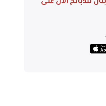
بتال للذبائح
الآن على