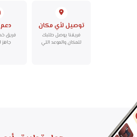
والس
توصيل لأي مكان
دعم 
فريقنا يوصل طلبك
فريق خدم
للمكان والموعد اللي
جاهز ل
تحدده بكل دقة
استف
واحترافية.
ومساعدت
و