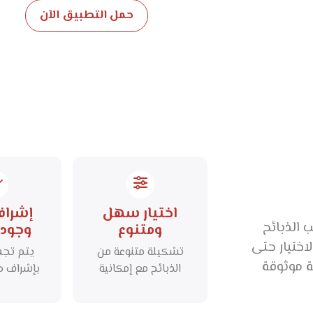
حمل التطبيق الآن
اختيار سهل
إشرا
 الذبائح
ومتنوع
وجودة
ختيار حتى
تشكيلة متنوعة من
يتم تجهي
ة موثوقة
الذبائح مع إمكانية
بإشراف 
تحديد الوزن وطريقة
جودة لض
التقطيع بكل سهولة.
معايير